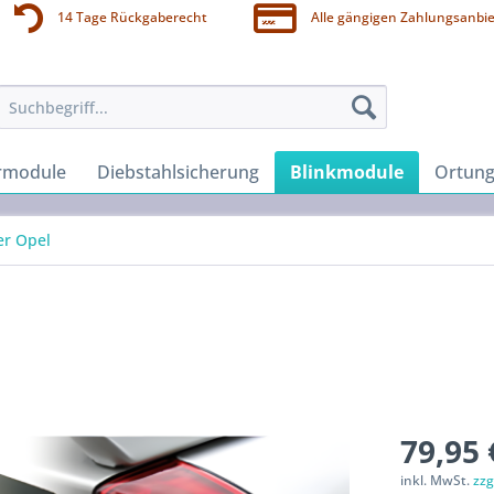
14 Tage Rückgaberecht
Alle gängigen Zahlungsanbie
rmodule
Diebstahlsicherung
Blinkmodule
Ortung
er Opel
79,95 
inkl. MwSt.
zzg