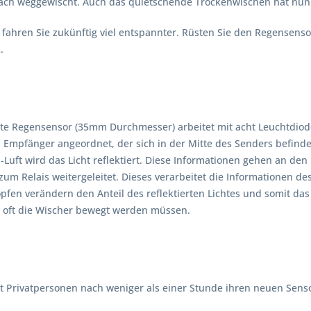
ch weggewischt. Auch das quietschende Trockenwischen hat nun 
fahren Sie zukünftig viel entspannter. Rüsten Sie den Regensenso
.
te Regensensor (35mm Durchmesser) arbeitet mit acht Leuchtdiode
Empfänger angeordnet, der sich in der Mitte des Senders befindet.
-Luft wird das Licht reflektiert. Diese Informationen gehen an d
um Relais weitergeleitet. Dieses verarbeitet die Informationen de
fen verändern den Anteil des reflektierten Lichtes und somit das
e oft die Wischer bewegt werden müssen.
bst Privatpersonen nach weniger als einer Stunde ihren neuen Sen