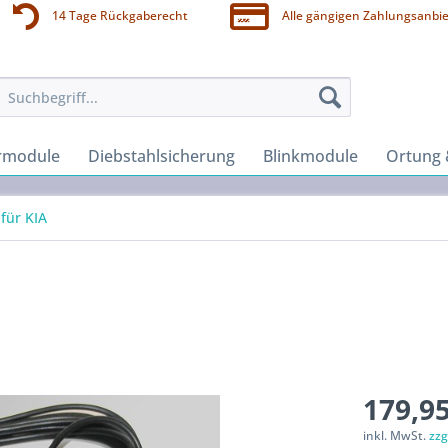
14 Tage Rückgaberecht
Alle gängigen Zahlungsanbie
rmodule
Diebstahlsicherung
Blinkmodule
Ortung 
für KIA
179,95
inkl. MwSt.
zzg