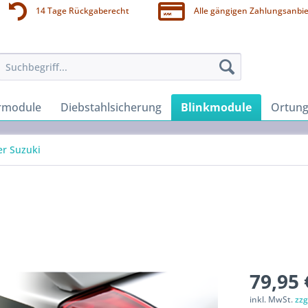
14 Tage Rückgaberecht
Alle gängigen Zahlungsanbie
rmodule
Diebstahlsicherung
Blinkmodule
Ortung
er Suzuki
79,95 
inkl. MwSt.
zzg