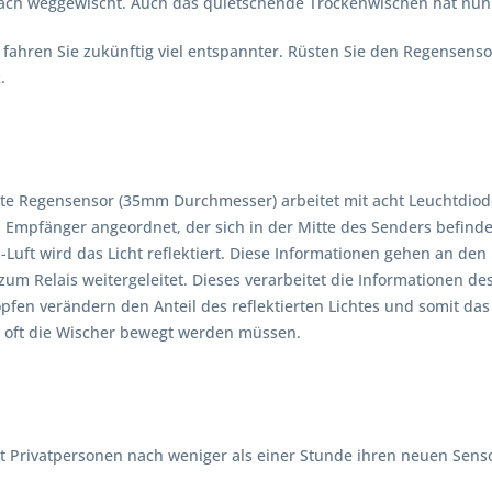
ch weggewischt. Auch das quietschende Trockenwischen hat nun 
fahren Sie zukünftig viel entspannter. Rüsten Sie den Regensenso
.
te Regensensor (35mm Durchmesser) arbeitet mit acht Leuchtdiode
Empfänger angeordnet, der sich in der Mitte des Senders befindet.
-Luft wird das Licht reflektiert. Diese Informationen gehen an d
um Relais weitergeleitet. Dieses verarbeitet die Informationen de
fen verändern den Anteil des reflektierten Lichtes und somit das
e oft die Wischer bewegt werden müssen.
bst Privatpersonen nach weniger als einer Stunde ihren neuen Sen