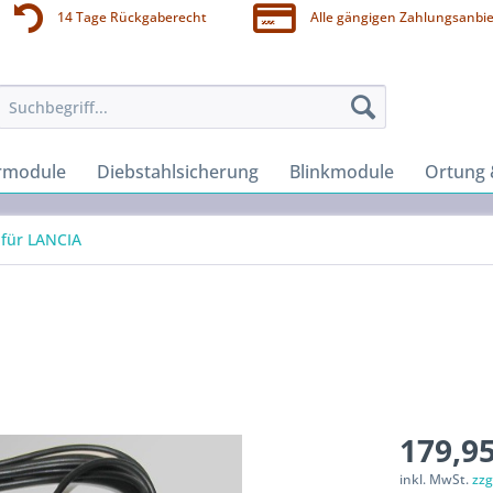
14 Tage Rückgaberecht
Alle gängigen Zahlungsanbie
rmodule
Diebstahlsicherung
Blinkmodule
Ortung 
für LANCIA
179,95
inkl. MwSt.
zzg