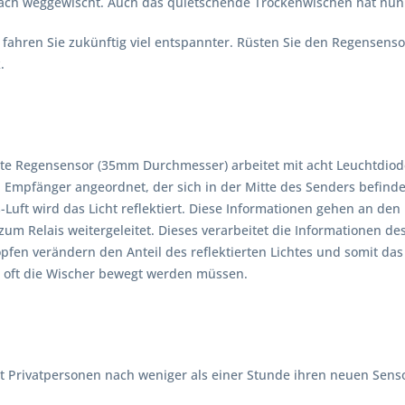
ch weggewischt. Auch das quietschende Trockenwischen hat nun 
fahren Sie zukünftig viel entspannter. Rüsten Sie den Regensenso
.
te Regensensor (35mm Durchmesser) arbeitet mit acht Leuchtdiode
Empfänger angeordnet, der sich in der Mitte des Senders befindet.
-Luft wird das Licht reflektiert. Diese Informationen gehen an d
um Relais weitergeleitet. Dieses verarbeitet die Informationen de
fen verändern den Anteil des reflektierten Lichtes und somit das
e oft die Wischer bewegt werden müssen.
bst Privatpersonen nach weniger als einer Stunde ihren neuen Sen