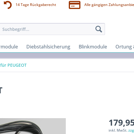
14 Tage Rückgaberecht
Alle gängigen Zahlungsanbie
rmodule
Diebstahlsicherung
Blinkmodule
Ortung 
 für PEUGEOT
T
179,95
inkl. MwSt.
zzg