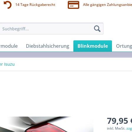
14 Tage Rückgaberecht
Alle gängigen Zahlungsanbie
rmodule
Diebstahlsicherung
Blinkmodule
Ortung
er Isuzu
79,95 
inkl. MwSt.
zzg