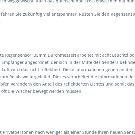
ch weggewischt. Auch das quietschende Trockenwischen hat nun 
fahren Sie zukünftig viel entspannter. Rüsten Sie den Regensenso
.
te Regensensor (35mm Durchmesser) arbeitet mit acht Leuchtdiode
Empfänger angeordnet, der sich in der Mitte des Senders befindet.
-Luft wird das Licht reflektiert. Diese Informationen gehen an d
um Relais weitergeleitet. Dieses verarbeitet die Informationen de
fen verändern den Anteil des reflektierten Lichtes und somit das
e oft die Wischer bewegt werden müssen.
bst Privatpersonen nach weniger als einer Stunde ihren neuen Sen