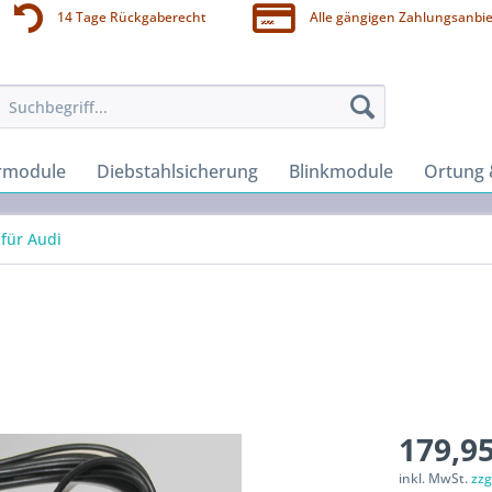
14 Tage Rückgaberecht
Alle gängigen Zahlungsanbie
rmodule
Diebstahlsicherung
Blinkmodule
Ortung 
für Audi
179,95
inkl. MwSt.
zzg